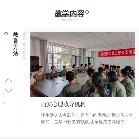
教学内容
PRODUCT
教
育
方
法
西安心理疏导机构
不做作，专
让生活失去色彩的，是内心的困惑;让脸上失去笑
一行、一举一
容的，是禁闭心灵的缄默;让家庭失去温暖的，是
智、铸魂。行为
缺乏沟通的冷漠...没有谁的心灵是一尘不染的，
如调整改善孩
航正青少年成长中心专业心理老师以心理学理论