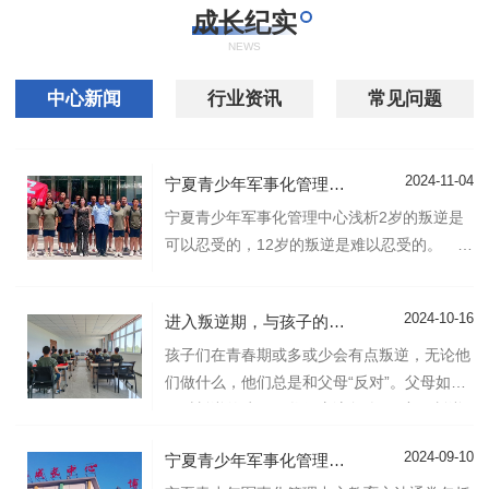
成长纪实
NEWS
中心新闻
行业资讯
常见问题
2024-11-04
宁夏青少年军事化管理中心叛逆孩子教育指南
宁夏青少年军事化管理中心浅析2岁的叛逆是
可以忍受的，12岁的叛逆是难以忍受的。
父母..的卑微就是孩子到了青春期。 被折
磨到身心崩溃的妈妈们 这是一个从2岁到
2024-10-16
进入叛逆期，与孩子的隔阂越来越深，请用这7个方法来改善
青春期叛逆儿童的转变指南宁夏青少年军事化
管理中心 学会看到自己真正的孩子 扎
孩子们在青春期或多或少会有点叛逆，无论他
心的顶撞，大声吼叫。 往往隐藏着一种被
们做什么，他们总是和父母“反对”。父母如何
理解的欲望 被接纳的心 过去
面对叛逆的孩子，父母应该怎么做?宁夏叛逆
少年管教中心与您讨论此事! 1、耐心:由于
2024-09-10
宁夏青少年军事化管理中心教育方法有哪些？
工作压力大，很多家长没有花时间和心思去了