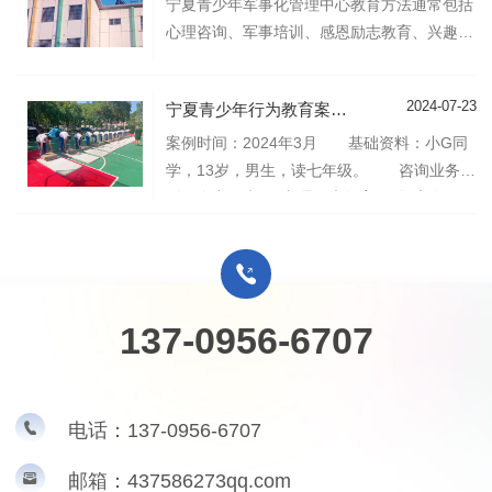
解孩子的心理。一旦孩子在中心闹事或不听
宁夏青少年军事化管理中心教育方法通常包括
话，他们就会责骂他们，而不是给他们辩护的
心理咨询、军事培训、感恩励志教育、兴趣培
机会。众所周知，愤怒会引起愤怒，
养、劳动生活体验、文化家教、行为习惯教育
和道德法律教育。以下是一些具体的介
2024-07-23
宁夏青少年行为教育案例：13岁初中生盗窃行为教育，“告别攀比心”悔过自新的故事
绍: 心理咨询：通过专业的心理咨询，帮
助学生理解和调整自己的情绪和行为，解决内
案例时间：2024年3月 基础资料：小G同
心的烦恼和冲突。军事训练：通过军事化的管
学，13岁，男生，读七年级。 咨询业务：
理和训练，提高学生的纪律性和团队合作能
纠正盗窃行为2。心理健康教育3。提高自信
力，
心。 精神症状：盗窃，自卑，攀比，爱面
子。 身体症状：正常 社会功能:社会
功能尚可。小G学生通过积分入学获得学位。
七年级期中考试成绩排名全年前50。他们小学
137-0956-6707
的时候经常拿奖学金，学习基础
电话：
137-0956-6707
邮箱：437586273qq.com