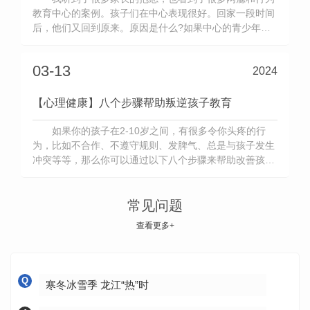
教育中心的案例。孩子们在中心表现很好。回家一段时间
后，他们又回到原来。原因是什么?如果中心的青少年行
为教育得到改变，为什么会发生这种情况?我们需要从关
系的概念中找到答案。 在任何关系中，问题的出现都
03-13
2024
不仅仅是一方的责任，尤其是亲子关系。心理学上有句名
言：任何出现在孩子身
【心理健康】八个步骤帮助叛逆孩子教育
如果你的孩子在2-10岁之间，有很多令你头疼的行
为，比如不合作、不遵守规则、发脾气、总是与孩子发生
冲突等等，那么你可以通过以下八个步骤来帮助改善孩子
的行为。 ..步：叛逆孩子教育中心给予孩子积极的关
注 你对孩子的关注是一种非常有力的奖励和影响。孩
子天生渴望父母的关注，积极的关注也是良好亲子关系的
常见问题
基础。 积极关
查看更多+
Q
寒冬冰雪季 龙江“热”时