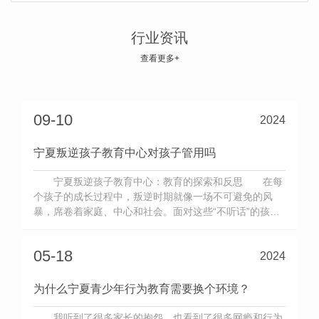
..近，孩子一切都和父母相反，让他这样做，他
想要那样做，你想要他东，但他总是向西走。那是孩
行业资讯
子进入叛逆期的时期。 每当我们的父母发现孩子
查看更多+
2024-11-01
叛逆，行为异常，..常用的方法是说教，试图通过推
理让孩子回到正确的方式，但没有用，孩子什么也听
不见。 父母不断地说话，但会增加孩子的叛逆行
09-10
2024
为，总是把自己关在房间里或玩手机很长时间
宁夏叛逆孩子教育中心对孩子管用吗
宁夏叛逆孩子教育中心：教育的探索和反思 在每
个孩子的成长过程中，叛逆时期就像一场不可避免的风
暴，席卷着家庭、中心和社会。面对这些“不听话”的孩
子，社会催生了一种特殊的教育模式——宁夏叛逆孩子教
育中心。这类中心的出现无疑给无数家长带来了希望，但
05-18
2024
也引起了广泛的争议和思考。 铺垫：叛逆期的孩子，
放在哪里? 宁夏叛逆
为什么宁夏青少年行为教育需要换个环境？
我听到了很多家长的抱怨，也看到了很多网瘾和行为